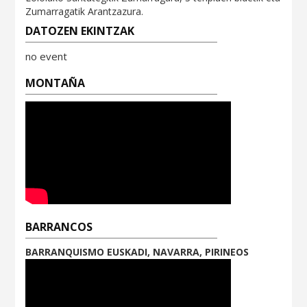
Zumarragatik Arantzazura.
DATOZEN EKINTZAK
no event
MONTAÑA
BARRANCOS
BARRANQUISMO EUSKADI, NAVARRA, PIRINEOS