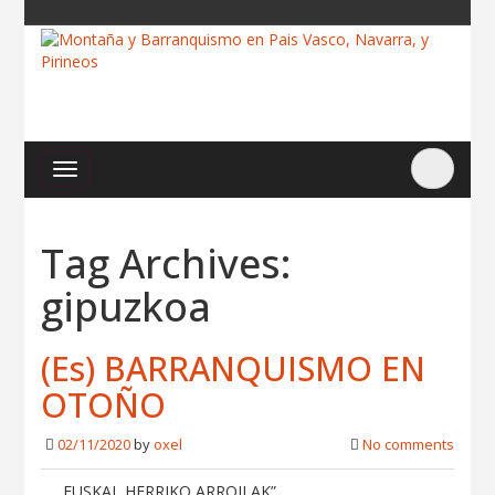
Tag Archives:
gipuzkoa
(Es) BARRANQUISMO EN
OTOÑO
02/11/2020
by
oxel
No comments
EUSKAL HERRIKO ARROILAK”