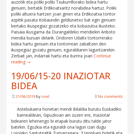
auzotik eta poliki poliki Txukurrillorako bidea hartu
genuen, bertatik Erdikoatxantz norabidea hartuz. Poliki
poliki altuera hartzen joan ginen eta Erdikoatxa tontor
azpitik pasata Kobaundin geldiunetxo bat egin genuen
bertako ikuspegiaz gozatzeko eta kobazuloa ikusteko.
Paisaia ikusgarria da Durangaldeko mendiekin Anboto
mendia buruan delarik. Ondoren Udaltx tontorrerako
bidea hartu genuen eta tontorrean zabaltzen den
ikuspegiaz gozatu genuen, eguraldiaren laguntzarekin.
Zerbait jan, indarrak hartu eta iturrira joan
Continue
reading →
19/06/15-20 INAZIOTAR
BIDEA
21/06/2019
by
oxel
No comments
Astebukaera honetan mendi ibilaldia burutu Euskadiko
barnealdean, Gipuzkoan ain zuzen ere, Inaziotar
bidearen lehenengo bi etapak burutu ditu talde jator
batekin. Eguzkia eta eguraldi ona lagun izan dugu
Loiolako Santutegitik Zumarragara, 3 tenpluen bidetik eta