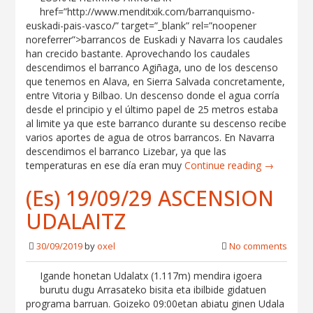
href=”http://www.menditxik.com/barranquismo-
euskadi-pais-vasco/” target=”_blank” rel=”noopener
noreferrer”>barrancos de Euskadi y Navarra los caudales
han crecido bastante. Aprovechando los caudales
descendimos el barranco Agiñaga, uno de los descenso
que tenemos en Alava, en Sierra Salvada concretamente,
entre Vitoria y Bilbao. Un descenso donde el agua corría
desde el principio y el último papel de 25 metros estaba
al limite ya que este barranco durante su descenso recibe
varios aportes de agua de otros barrancos. En Navarra
descendimos el barranco Lizebar, ya que las
temperaturas en ese día eran muy
Continue reading →
(Es) 19/09/29 ASCENSION
UDALAITZ
30/09/2019
by
oxel
No comments
Igande honetan Udalatx (1.117m) mendira igoera
burutu dugu Arrasateko bisita eta ibilbide gidatuen
programa barruan. Goizeko 09:00etan abiatu ginen Udala