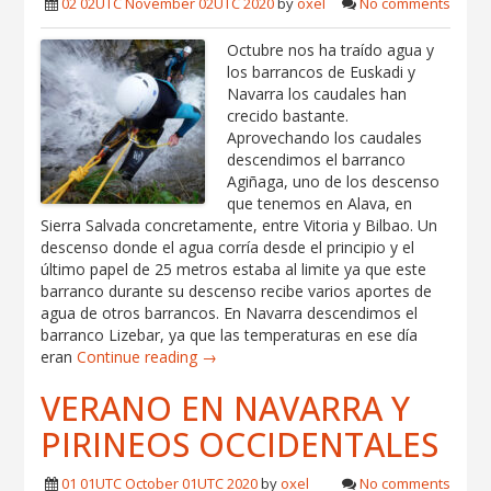
02 02UTC November 02UTC 2020
by
oxel
No comments
Octubre nos ha traído agua y
los barrancos de Euskadi y
Navarra los caudales han
crecido bastante.
Aprovechando los caudales
descendimos el barranco
Agiñaga, uno de los descenso
que tenemos en Alava, en
Sierra Salvada concretamente, entre Vitoria y Bilbao. Un
descenso donde el agua corría desde el principio y el
último papel de 25 metros estaba al limite ya que este
barranco durante su descenso recibe varios aportes de
agua de otros barrancos. En Navarra descendimos el
barranco Lizebar, ya que las temperaturas en ese día
eran
Continue reading →
VERANO EN NAVARRA Y
PIRINEOS OCCIDENTALES
01 01UTC October 01UTC 2020
by
oxel
No comments