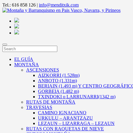
Tel.: 616 858 126 |
info@menditxik.com
EL GUÍA
MONTAÑA
ASCENSIONES
AIZKORRI (1.528m)
ANBOTO (1.331m)
BERIAIN (1.493 m) Y CENTRO GEOGRÁFI
GORBEIA (1.482 m)
TXINDOKI o LARRUNARRI(1342 m)
RUTAS DE MONTAÑA
TRAVESIAS
CAMINO IGNACIANO
URKULU – ARANTZAZU
LEZAUN – LIZARRAGA – LEZAUN
RUTAS CON RAQUETAS DE NIEVE