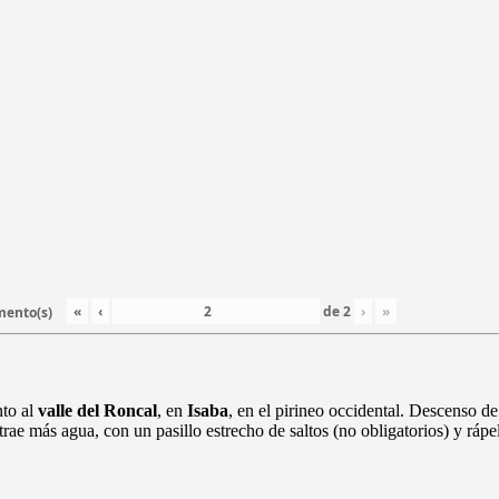
«
‹
de
2
›
»
mento(s)
nto al
valle del Roncal
, en
Isaba
, en el pirineo occidental. Descenso d
trae más agua, con un pasillo estrecho de saltos (no obligatorios) y rá