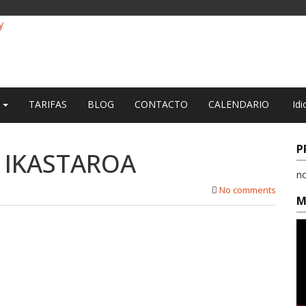
O
TARIFAS
BLOG
CONTACTO
CALENDARIO
Idi
P
 IKASTAROA
n
No comments
M