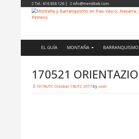
Tel.: 616 858 126 |
info@menditxik.com
EL GUÍA
MONTAÑA
BARRANQUISM
170521 ORIENTAZIO
19 19UTC October 19UTC 2017
by
oxel