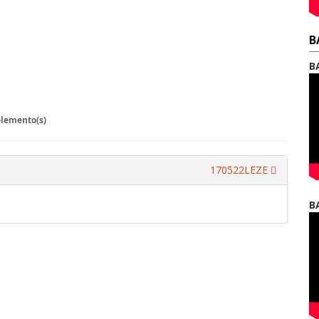
B
B
elemento(s)
170522LEZE
B