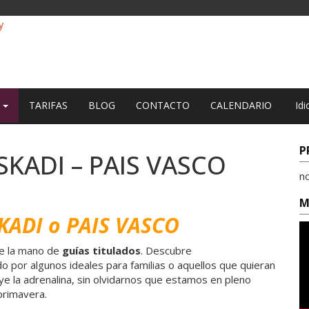
O
TARIFAS
BLOG
CONTACTO
CALENDARIO
Idi
P
KADI – PAIS VASCO
n
M
ADI o PAIS VASCO
e la mano de
guías titulados
. Descubre
o por algunos ideales para familias o aquellos que quieran
ye la adrenalina, sin olvidarnos que estamos en pleno
 primavera.