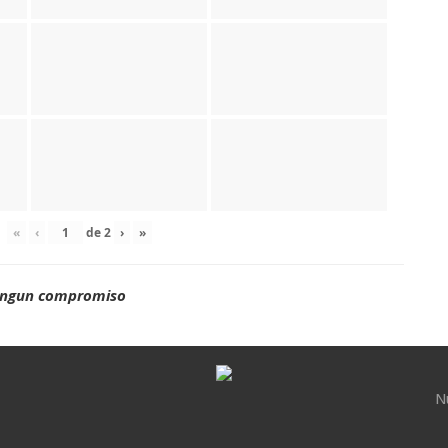
«
‹
de
2
›
»
ningun compromiso
N