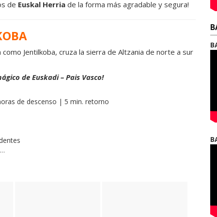
cos de
Euskal Herria
de la forma más agradable y segura!
B
LKOBA
B
como Jentilkoba, cruza la sierra de Altzania de norte a sur
ágico de Euskadi – Pais Vasco!
horas de descenso | 5 min. retorno
B
identes
o…