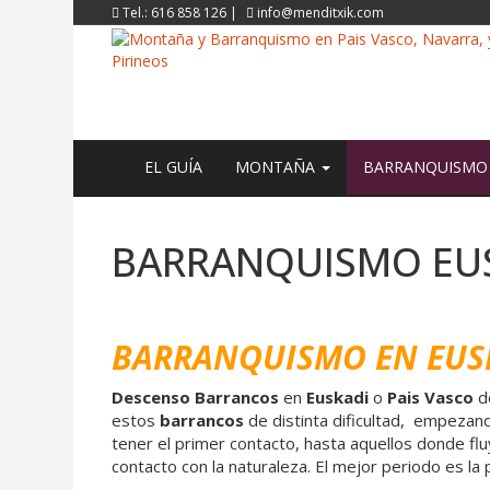
Tel.: 616 858 126 |
info@menditxik.com
EL GUÍA
MONTAÑA
BARRANQUISM
BARRANQUISMO EUS
BARRANQUISMO EN EUSK
Descenso Barrancos
en
Euskadi
o
Pais Vasco
d
estos
barrancos
de distinta dificultad, empezand
tener el primer contacto, hasta aquellos donde flu
contacto con la naturaleza. El mejor periodo es la