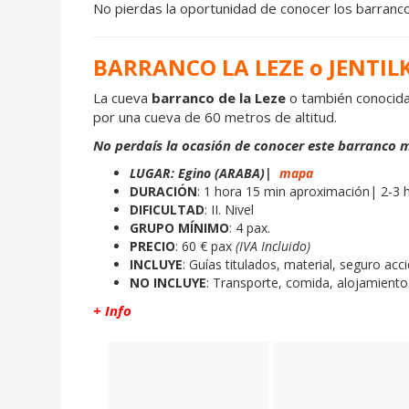
No pierdas la oportunidad de conocer los barran
BARRANCO
LA LEZE o JENTI
La cueva
barranco de la Leze
o también conocida 
por una cueva de 60 metros de altitud.
No perdaís la ocasión de conocer este barranco m
LUGAR:
Egino (ARABA)|
mapa
DURACIÓN
: 1 hora 15 min aproximación|
2-3 
DIFICULTAD
:
II. Nivel
GRUPO MÍNIMO
:
4 pax.
PRECIO
:
60 € pax
(IVA Incluido)
INCLUYE
: Guías titulados, material, seguro acc
NO INCLUYE
: Transporte, comida, alojamient
+ Info