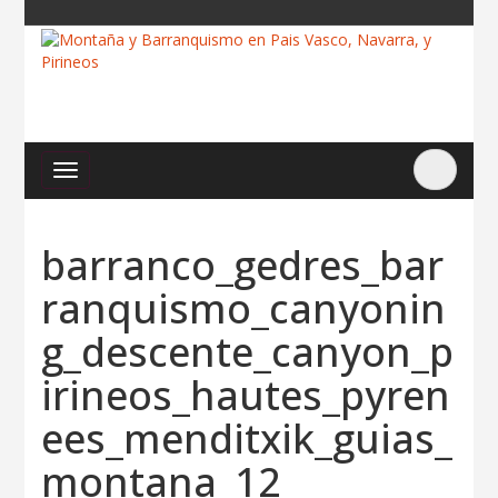
barranco_gedres_bar
ranquismo_canyonin
g_descente_canyon_p
irineos_hautes_pyren
ees_menditxik_guias_
montana_12