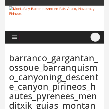
barranco_gargantan_
ossoue_barranquism
o_canyoning_descent
e_canyon_pirineos_h
autes_pyrenees_men
ditxik_guias_montan