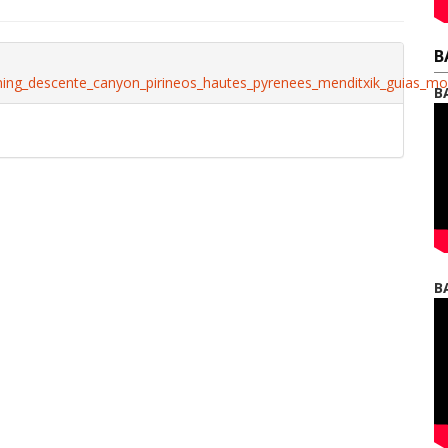
B
ing_descente_canyon_pirineos_hautes_pyrenees_menditxik_guias_m
B
B