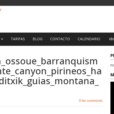
O
TARIFAS
BLOG
CONTACTO
CALENDARIO
Idi
P
n_ossoue_barranquism
n
te_canyon_pirineos_ha
M
ditxik_guias_montana_
No comments