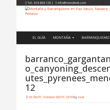
Tel.: 616 858 126 |
info@menditxik.com
EL GUÍA
MONTAÑA
BARRANQUISM
barranco_garganta
o_canyoning_descen
utes_pyrenees_men
12
03 03UTC October 03UTC 2019
by
oxel