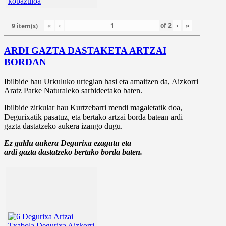
«
‹
of
2
›
»
9 item(s)
ARDI GAZTA DASTAKETA ARTZAI
BORDAN
Ibilbide hau Urkuluko urtegian hasi eta amaitzen da, Aizkorri
Aratz Parke Naturaleko sarbideetako baten.
Ibilbide zirkular hau Kurtzebarri mendi magaletatik doa,
Degurixatik pasatuz, eta bertako artzai borda batean ardi
gazta dastatzeko aukera izango dugu.
Ez galdu aukera Degurixa ezagutu eta
ardi gazta dastatzeko bertako borda baten.