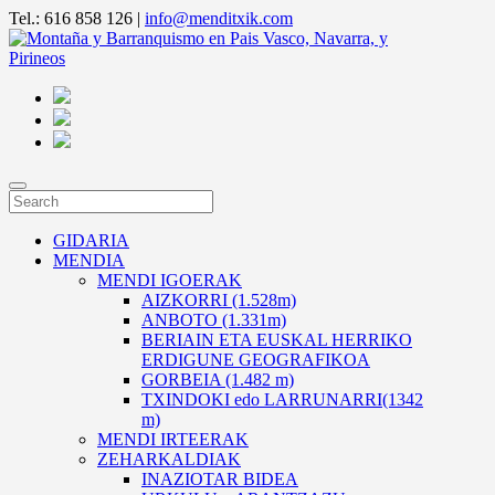
Tel.: 616 858 126 |
info@menditxik.com
GIDARIA
MENDIA
MENDI IGOERAK
AIZKORRI (1.528m)
ANBOTO (1.331m)
BERIAIN ETA EUSKAL HERRIKO
ERDIGUNE GEOGRAFIKOA
GORBEIA (1.482 m)
TXINDOKI edo LARRUNARRI(1342
m)
MENDI IRTEERAK
ZEHARKALDIAK
INAZIOTAR BIDEA