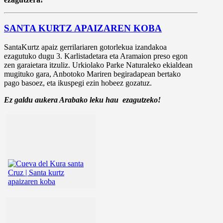
SANTA KURTZ APAIZAREN KOBA
SantaKurtz apaiz gerrilariaren gotorlekua izandakoa
ezagutuko dugu 3. Karlistadetara eta Aramaion preso egon
zen garaietara itzuliz. Urkiolako Parke Naturaleko ekialdean
mugituko gara, Anbotoko Mariren begiradapean bertako
pago basoez, eta ikuspegi ezin hobeez gozatuz.
Ez galdu aukera Arabako leku hau ezagutzeko!