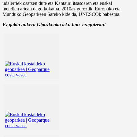
udalerriek osatzen dute eta Kantauri itsasoaren eta euskal
mendien artean dago kokatua. 2010az geroztik, Europako eta
Munduko Geoparkeen Sareko kide da, UNESCOk babestua.
Ez galdu aukera Gipuzkoako leku hau ezagutzeko!