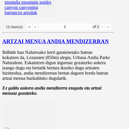
«
‹
of
2
›
»
12 item(s)
ARTZAI MENUA ANDIA MENDIZERRAN
Ibilbide hau Nafarroako herri garaienetako batean
kokatzen da, Lezaunen (850m) alegia, Urbasa-Andia Parke
Naturalean. Eskaintzen digun inguruaz gozatzeko aukera
izango dugu eta bertatik bertara ikusiko dugu artzaien
bizimodua, andia mendizerran bertan dagoen borda batean
artzai menua bazkalduko dugularik.
Ez galdu aukera andia mendizerra ezagutu eta artzai
menuaz gozatzeko.