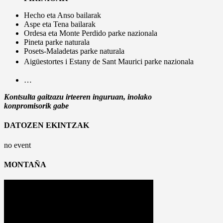
Hecho eta Anso bailarak
Aspe eta Tena bailarak
Ordesa eta Monte Perdido parke nazionala
Pineta parke naturala
Posets-Maladetas parke naturala
Aigüestortes i Estany de Sant Maurici parke nazionala
…
Kontsulta gaitzazu irteeren inguruan, inolako
konpromisorik gabe
DATOZEN EKINTZAK
no event
MONTAÑA