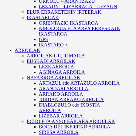
URKULU – ARANTZAZU
LEZAUN – LIZARRAGA – LEZAUN
ELUR ERRAKETEKIN IRTEERAK
IKASTAROAK
ORIENTAZIO IKASTAROA
NIBOLOGIA ETA ARVA ERRESKATE
IKASTAROA
GPS
IKASTARO +
ARROILAK
ARROILAK I, II, III MAILA
EUSKADI ARROILAK
LEZE ARROILA
AGIÑAGA ARROILA
NAFARROA ARROILAK
ARTAZUL edo ARTAZULO ARROILA
ARANDARI ARROILA
ARRAKO ARROILA
JORDAN ARRAKO ARROILA
DIABLOZULO edo IXOSTIA
ARROILA
LIZEBAR ARROILA
ECHO ETA ANSO BAILARA ARROILAK
BOCA DEL INFIERNO ARROILA
SIRESA ARROILA