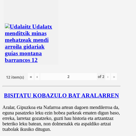
«
‹
of
2
›
»
12 item(s)
BISITATU KOBAZULO BAT ARALARREN
Aralar, Gipuzkoa eta Nafarroa artean dagoen mendilerroa da,
eguna pasatzeko leku ezin hobea parkeak ematen digun baso,
erreka, larretaz gozatzeko, guzti hau historia eta artzantzaz
beteriko leku batean, non dolmenakk eta aspaldiko artzai
txabolak ikusiko ditugun.