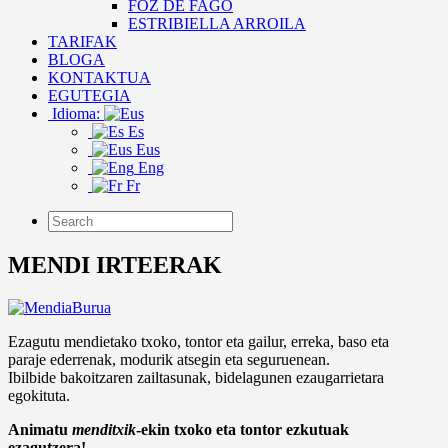
FOZ DE FAGO
ESTRIBIELLA ARROILA
TARIFAK
BLOGA
KONTAKTUA
EGUTEGIA
Idioma:
Es
Eus
Eng
Fr
MENDI IRTEERAK
Ezagutu mendietako txoko, tontor eta gailur, erreka, baso eta
paraje ederrenak, modurik atsegin eta seguruenean.
Ibilbide bakoitzaren zailtasunak, bidelagunen ezaugarrietara
egokituta.
Animatu
menditxik
-ekin txoko eta tontor ezkutuak
ezagutzera!