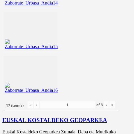
«
‹
of
3
›
»
17 item(s)
EUSKAL KOSTALDEKO GEOPARKEA
Euskal Kostaldeko Geoparkea Zumaia, Deba eta Mutrikuko