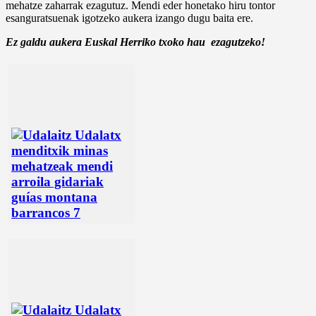
mehatze zaharrak ezagutuz. Mendi eder honetako hiru tontor
esanguratsuenak igotzeko aukera izango dugu baita ere.
Ez galdu aukera Euskal Herriko txoko hau ezagutzeko!