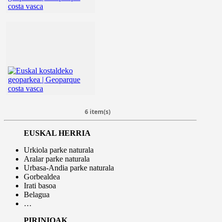
6 item(s)
EUSKAL HERRIA
Urkiola parke naturala
Aralar parke naturala
Urbasa-Andia parke naturala
Gorbealdea
Irati basoa
Belagua
…
PIRINIOAK