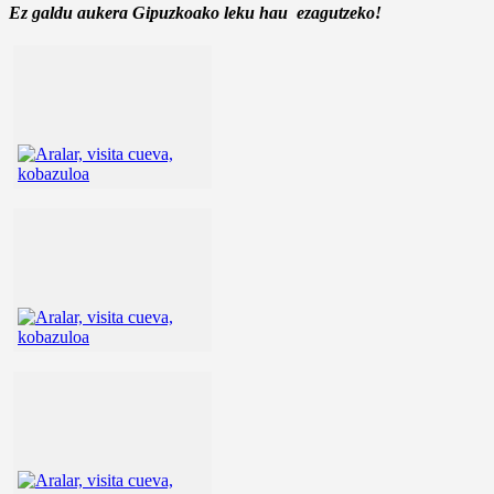
Ez galdu aukera Gipuzkoako leku hau ezagutzeko!