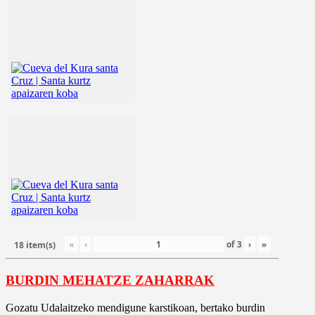
«
‹
of
3
›
»
18 item(s)
BURDIN MEHATZE ZAHARRAK
Gozatu Udalaitzeko mendigune karstikoan, bertako burdin