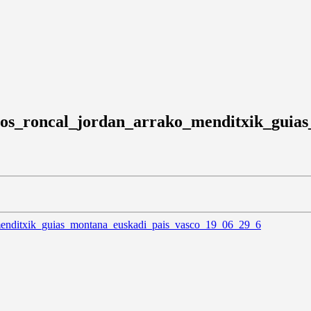
os_roncal_jordan_arrako_menditxik_guias
menditxik_guias_montana_euskadi_pais_vasco_19_06_29_6