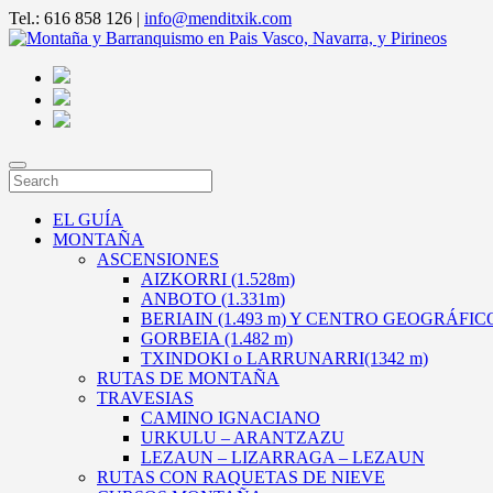
Tel.: 616 858 126 |
info@menditxik.com
EL GUÍA
MONTAÑA
ASCENSIONES
AIZKORRI (1.528m)
ANBOTO (1.331m)
BERIAIN (1.493 m) Y CENTRO GEOGRÁFI
GORBEIA (1.482 m)
TXINDOKI o LARRUNARRI(1342 m)
RUTAS DE MONTAÑA
TRAVESIAS
CAMINO IGNACIANO
URKULU – ARANTZAZU
LEZAUN – LIZARRAGA – LEZAUN
RUTAS CON RAQUETAS DE NIEVE