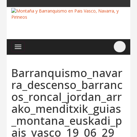
Barranquismo_navar
ra_descenso_barranc
os_roncal_jordan_arr
ako_menditxik_guias
_montana_euskadi_p
ais_vasco_19_06_29_