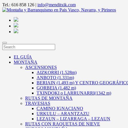
Tel.: 616 858 126 |
info@menditxik.com
EL GUÍA
MONTAÑA
ASCENSIONES
AIZKORRI (1.528m)
ANBOTO (1.331m)
BERIAIN (1.493 m) Y CENTRO GEOGRÁFI
GORBEIA (1.482 m)
TXINDOKI o LARRUNARRI(1342 m)
RUTAS DE MONTAÑA
TRAVESIAS
CAMINO IGNACIANO
URKULU – ARANTZAZU
LEZAUN – LIZARRAGA – LEZAUN
RUTAS CON RAQUETAS DE NIEVE