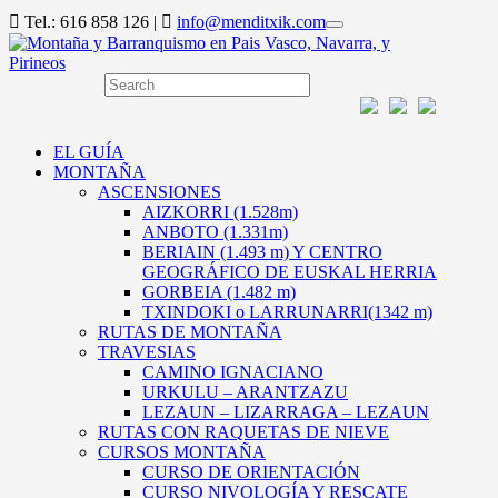
Tel.: 616 858 126 |
info@menditxik.com
EL GUÍA
MONTAÑA
ASCENSIONES
AIZKORRI (1.528m)
ANBOTO (1.331m)
BERIAIN (1.493 m) Y CENTRO
GEOGRÁFICO DE EUSKAL HERRIA
GORBEIA (1.482 m)
TXINDOKI o LARRUNARRI(1342 m)
RUTAS DE MONTAÑA
TRAVESIAS
CAMINO IGNACIANO
URKULU – ARANTZAZU
LEZAUN – LIZARRAGA – LEZAUN
RUTAS CON RAQUETAS DE NIEVE
CURSOS MONTAÑA
CURSO DE ORIENTACIÓN
CURSO NIVOLOGÍA Y RESCATE